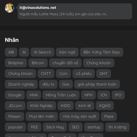
it@vinasolutions.net
Người mẫu Lottie Moss (24 tuổi), em gái của siêu m...
Nhãn
ABI
AI
AI Search
bản ngã
Bền Vững Tâm Đạo
Bidiphar
Bitcoin
chuyển đổi số
Chứng khoán
Chứng khoán
CNTT
Coin
cổ phiếu
DHT
Doanh nghiệp
đầu tư
Gas
giải pháp thanh toán
Google
HNA
Hồng Trần Luận
HPH
ICN
IPO
JD.com
Khởi Nghiệp
KIDO
kinh tế
KQKD
Masan
Mua tên miền
nhà máy sản xuất
Pepe
popular
REE
Sách Hay
SEO
startup
thị trường