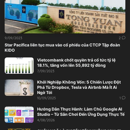
9/09/2023
2
Star Pacifica liên tục mua vào cổ phiếu của CTCP Tập đoàn
KIDO
Vietcombank chốt quyền trả cổ tức tỷ lệ
18.1%, tăng vốn lên 55,892 tỷ đồng
7/09/2023
Khởi Nghiệp Không Vốn: 5 Chiến Lược Đột
Phá Từ Dropbox, Tesla và Airbnb Mà Ít Ai
Ngờ Tới
10/09/2025
1
Hướng Dẫn Thực Hành: Làm Chủ Google AI
Studio – Từ Sân Chơi Đến Ứng Dụng Thực Tế
4/08/2026