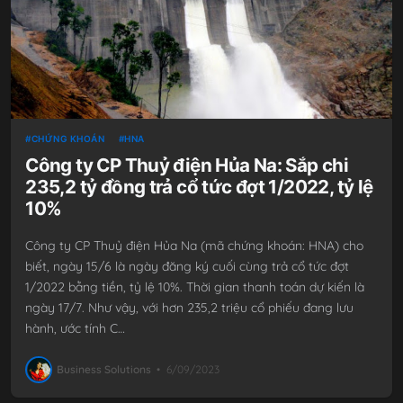
CHỨNG KHOÁN
HNA
Công ty CP Thuỷ điện Hủa Na: Sắp chi
235,2 tỷ đồng trả cổ tức đợt 1/2022, tỷ lệ
10%
Công ty CP Thuỷ điện Hủa Na (mã chứng khoán: HNA) cho
biết, ngày 15/6 là ngày đăng ký cuối cùng trả cổ tức đợt
1/2022 bằng tiền, tỷ lệ 10%. Thời gian thanh toán dự kiến là
ngày 17/7. Như vậy, với hơn 235,2 triệu cổ phiếu đang lưu
hành, ước tính C…
Business Solutions
•
6/09/2023