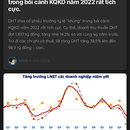
trong bối cảnh KQKD năm 2022 rất tích
cực.
DHT chia cổ phiếu thưởng tỷ lệ “khủng” trong bối cảnh
KQKD năm 2022 rất tích cực. Cụ thể, doanh thu thuần DHT
đạt 1.837 tỷ đồng, tăng nhẹ 14,2% so với cùng kỳ năm trước.
Trừ đi các chi phí và thuế, lãi ròng DHT tăng 38,5% lên đến
98,9 tỷ đồng – con…
GPDN
•
6/19/2023