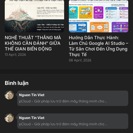
NGHỆ THUẬT "THẮNG MÀ
Hướng Dẫn Thực Hành:
KHÔNG CẦN ĐÁNH" GIỮA
Làm Chủ Google AI Studio –
THẾ GIAN BIẾN ĐỘNG
Từ Sân Chơi Đến Ứng Dụng
Thực Tế
13 April, 2026
08 April, 2026
Bình luận
Nguon Tin Viet
pCloud – Giải pháp lưu trữ đám mây thông minh cho ...
Nguon Tin Viet
pCloud – Giải pháp lưu trữ đám mây thông minh cho ...