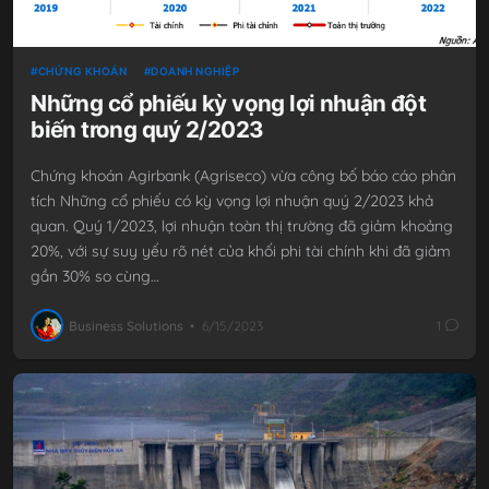
CHỨNG KHOÁN
DOANH NGHIỆP
Những cổ phiếu kỳ vọng lợi nhuận đột
biến trong quý 2/2023
Chứng khoán Agirbank (Agriseco) vừa công bố báo cáo phân
tích Những cổ phiếu có kỳ vọng lợi nhuận quý 2/2023 khả
quan. Quý 1/2023, lợi nhuận toàn thị trường đã giảm khoảng
20%, với sự suy yếu rõ nét của khối phi tài chính khi đã giảm
gần 30% so cùng…
Business Solutions
•
6/15/2023
1