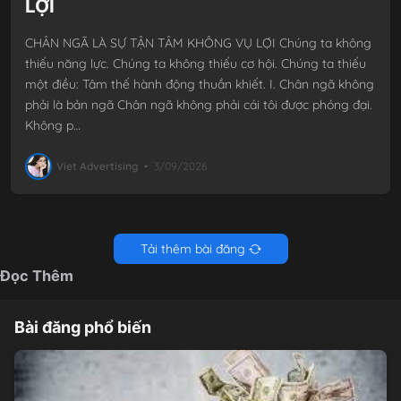
LỢI
CHÂN NGÃ LÀ SỰ TẬN TÂM KHÔNG VỤ LỢI Chúng ta không
thiếu năng lực. Chúng ta không thiếu cơ hội. Chúng ta thiếu
một điều: Tâm thế hành động thuần khiết. I. Chân ngã không
phải là bản ngã Chân ngã không phải cái tôi được phóng đại.
Không p…
Viet Advertising
•
3/09/2026
Tải thêm bài đăng
Đọc Thêm
Bài đăng phổ biến