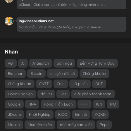
pCloud – Giải pháp lưu trữ đám mây thông minh cho ...
it@vinasolutions.net
Người mẫu Lottie Moss (24 tuổi), em gái của siêu m...
Nhãn
ABI
AI
AI Search
bản ngã
Bền Vững Tâm Đạo
Bidiphar
Bitcoin
chuyển đổi số
Chứng khoán
Chứng khoán
CNTT
Coin
cổ phiếu
DHT
Doanh nghiệp
đầu tư
Gas
giải pháp thanh toán
Google
HNA
Hồng Trần Luận
HPH
ICN
IPO
JD.com
Khởi Nghiệp
KIDO
kinh tế
KQKD
Masan
Mua tên miền
nhà máy sản xuất
Pepe