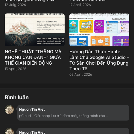
12 July, 2026
17 April, 2026
NGHỆ THUẬT "THẮNG MÀ
Hướng Dẫn Thực Hành:
KHÔNG CẦN ĐÁNH" GIỮA
Làm Chủ Google AI Studio –
THẾ GIAN BIẾN ĐỘNG
Từ Sân Chơi Đến Ứng Dụng
Thực Tế
13 April, 2026
08 April, 2026
Bình luận
Nguon Tin Viet
pCloud – Giải pháp lưu trữ đám mây thông minh cho ...
Nguon Tin Viet