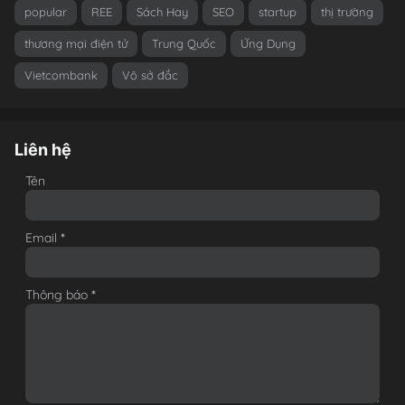
popular
REE
Sách Hay
SEO
startup
thị trường
thương mại điện tử
Trung Quốc
Ứng Dụng
Vietcombank
Vô sở đắc
Liên hệ
Tên
Email
*
Thông báo
*