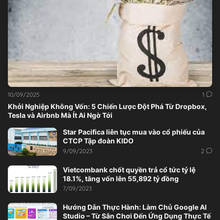
10/09/2025
1
Khởi Nghiệp Không Vốn: 5 Chiến Lược Đột Phá Từ Dropbox,
Tesla và Airbnb Mà Ít Ai Ngờ Tới
Star Pacifica liên tục mua vào cổ phiếu của
CTCP Tập đoàn KIDO
9/09/2023
2
Vietcombank chốt quyền trả cổ tức tỷ lệ
18.1%, tăng vốn lên 55,892 tỷ đồng
7/09/2023
Hướng Dẫn Thực Hành: Làm Chủ Google AI
Studio – Từ Sân Chơi Đến Ứng Dụng Thực Tế