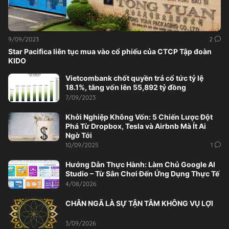
9/09/2023
2
Star Pacifica liên tục mua vào cổ phiếu của CTCP Tập đoàn
KIDO
Vietcombank chốt quyền trả cổ tức tỷ lệ
18.1%, tăng vốn lên 55,892 tỷ đồng
7/09/2023
Khởi Nghiệp Không Vốn: 5 Chiến Lược Đột
Phá Từ Dropbox, Tesla và Airbnb Mà Ít Ai
Ngờ Tới
10/09/2025
1
Hướng Dẫn Thực Hành: Làm Chủ Google AI
Studio – Từ Sân Chơi Đến Ứng Dụng Thực Tế
4/08/2026
CHÂN NGÃ LÀ SỰ TẬN TÂM KHÔNG VỤ LỢI
3/09/2026