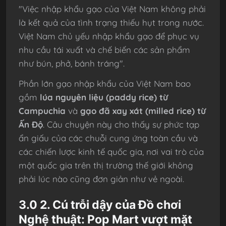
"Việc nhập khẩu gạo của Việt Nam không phải
là kết quả của tình trạng thiếu hụt trong nước.
Việt Nam chủ yếu nhập khẩu gạo để phục vụ
nhu cầu tái xuất và chế biến các sản phẩm
như bún, phở, bánh tráng".
Phần lớn gạo nhập khẩu của Việt Nam bao
gồm
lúa nguyên liệu (paddy rice) từ
Campuchia
và
gạo đã xay xát (milled rice) từ
Ấn Độ
. Câu chuyện này cho thấy sự phức tạp
ẩn giấu của các chuỗi cung ứng toàn cầu và
các chiến lược kinh tế quốc gia, nơi vai trò của
một quốc gia trên thị trường thế giới không
phải lúc nào cũng đơn giản như vẻ ngoài.
3.0 2. Cú trỗi dậy của Đồ chơi
Nghệ thuật: Pop Mart vượt mặt