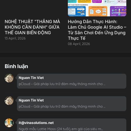
NGHỆ THUẬT "THẮNG MÀ
Hướng Dẫn Thực Hành:
KHÔNG CẦN ĐÁNH" GIỮA
Làm Chủ Google AI Studio –
THẾ GIAN BIẾN ĐỘNG
Từ Sân Chơi Đến Ứng Dụng
Thực Tế
13 April, 2026
08 April, 2026
Bình luận
Nguon Tin Viet
pCloud – Giải pháp lưu trữ đám mây thông minh cho ...
Nguon Tin Viet
pCloud – Giải pháp lưu trữ đám mây thông minh cho ...
it@vinasolutions.net
Người mẫu Lottie Moss (24 tuổi), em gái của siêu m...