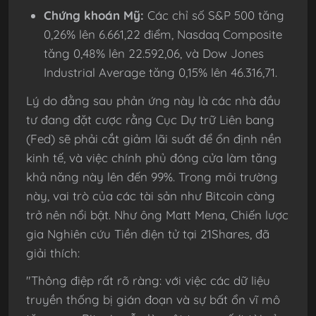
Chứng khoán Mỹ:
Các chỉ số S&P 500 tăng
0,26% lên 6.661,22 điểm, Nasdaq Composite
tăng 0,48% lên 22.592,06, và Dow Jones
Industrial Average tăng 0,15% lên 46.316,71.
Lý do đằng sau phản ứng này là các nhà đầu
tư đang đặt cược rằng Cục Dự trữ Liên bang
(Fed) sẽ phải cắt giảm lãi suất để ổn định nền
kinh tế, và việc chính phủ đóng cửa làm tăng
khả năng này lên đến 99%. Trong môi trường
này, vai trò của các tài sản như Bitcoin càng
trở nên nổi bật. Như ông Matt Mena, Chiến lược
gia Nghiên cứu Tiền điện tử tại 21Shares, đã
giải thích:
"Thông điệp rất rõ ràng: với việc các dữ liệu
truyền thống bị gián đoạn và sự bất ổn vĩ mô