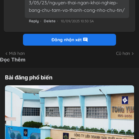
3/05/23/nguyen-thai-ngan-khoi-nghiep-
bang-chu-tam-va-thanh-cong-nho-chu-tin/
Reply
Delete
10/09/2025 10:30 SA
Đăng nhận xét
Mới hơn
Cũ hơn
Đọc Thêm
Bài đăng phổ biến