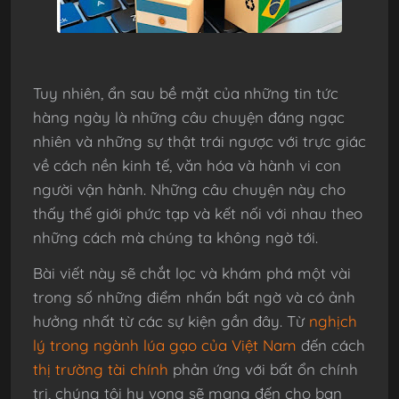
Tuy nhiên, ẩn sau bề mặt của những tin tức
hàng ngày là những câu chuyện đáng ngạc
nhiên và những sự thật trái ngược với trực giác
về cách nền kinh tế, văn hóa và hành vi con
người vận hành. Những câu chuyện này cho
thấy thế giới phức tạp và kết nối với nhau theo
những cách mà chúng ta không ngờ tới.
Bài viết này sẽ chắt lọc và khám phá một vài
trong số những điểm nhấn bất ngờ và có ảnh
hưởng nhất từ các sự kiện gần đây. Từ
nghịch
lý trong ngành lúa gạo của Việt Nam
đến cách
thị trường tài chính
phản ứng với bất ổn chính
trị, chúng tôi hy vọng sẽ mang đến cho bạn