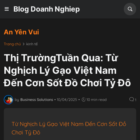
Blog Doanh Nghiep
An Yên Vui
Trang chủ
kinh tế
Thị TrườngTuần Qua: Từ
Nghịch Lý Gạo Việt Nam
Đến Cơn Sốt Đồ Chơi Tỷ Đô
by
Business Solutions
•
10/04/2025
•
10 min read
1
Từ Nghịch Lý Gạo Việt Nam Đến Cơn Sốt Đồ
Chơi Tỷ Đô