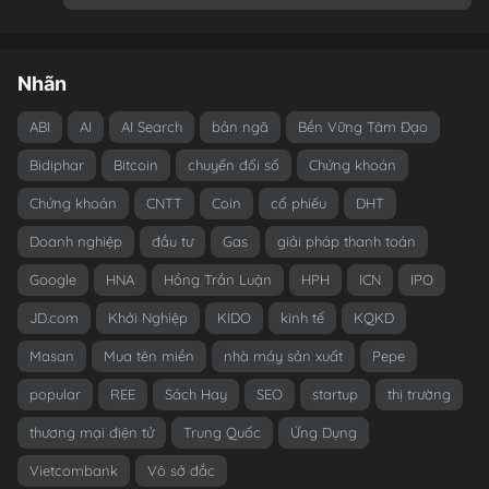
Nhãn
ABI
AI
AI Search
bản ngã
Bền Vững Tâm Đạo
Bidiphar
Bitcoin
chuyển đổi số
Chứng khoán
Chứng khoán
CNTT
Coin
cổ phiếu
DHT
Doanh nghiệp
đầu tư
Gas
giải pháp thanh toán
Google
HNA
Hồng Trần Luận
HPH
ICN
IPO
JD.com
Khởi Nghiệp
KIDO
kinh tế
KQKD
Masan
Mua tên miền
nhà máy sản xuất
Pepe
popular
REE
Sách Hay
SEO
startup
thị trường
thương mại điện tử
Trung Quốc
Ứng Dụng
Vietcombank
Vô sở đắc