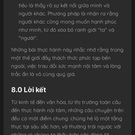
tiêu là thấy rõ sự kết nối giữa mình và
người khác. Phương pháp là nhận ra rằng
người khác cũng mong muốn hạnh phúc
như mình, từ đó xóa bỏ ranh giới "ta" và
"người".
Những bài thực hành này nhắc nhở rằng trong
một thế giới đầy thách thức phức tạp bên
ngoài, việc trau dồi sức mạnh nội tâm và lòng
trắc ẩn là vô cùng quý giá.
8.0 Lời kết
Từ kinh tế đến văn hóa, từ thị trường toàn cầu
đến thực hành nội tâm, những câu chuyện trên
đều có một điểm chung: chúng hé lộ một tầng
thực tại sâu sắc hơn, và thường trái ngược với
những gì chúng ta thấy trên các dòng tít.