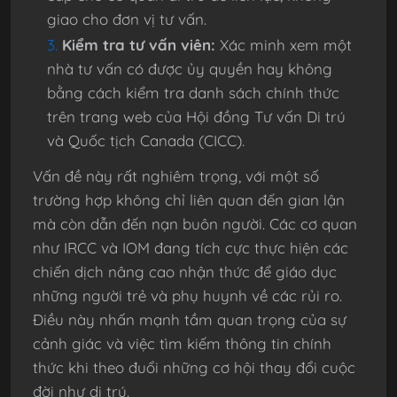
giao cho đơn vị tư vấn.
Kiểm tra tư vấn viên:
Xác minh xem một
nhà tư vấn có được ủy quyền hay không
bằng cách kiểm tra danh sách chính thức
trên trang web của Hội đồng Tư vấn Di trú
và Quốc tịch Canada (CICC).
Vấn đề này rất nghiêm trọng, với một số
trường hợp không chỉ liên quan đến gian lận
mà còn dẫn đến nạn buôn người. Các cơ quan
như IRCC và IOM đang tích cực thực hiện các
chiến dịch nâng cao nhận thức để giáo dục
những người trẻ và phụ huynh về các rủi ro.
Điều này nhấn mạnh tầm quan trọng của sự
cảnh giác và việc tìm kiếm thông tin chính
thức khi theo đuổi những cơ hội thay đổi cuộc
đời như di trú.