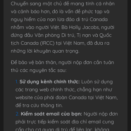
Chuyển sang một chủ đề mang tính cá nhân
và cảnh báo hơn, đó là vấn đề phức tạp và
nguy hiểm của nạn lừa đảo di trú Canada
nhắm vào người Việt. Bà Holly Jacobs, người
đứng đầu Văn phòng Di trú, Tị nạn và Quốc
tịch Canada (IRCC) tại Việt Nam, đã đưa ra
những lời khuyên quan trọng.
Để bảo vệ bản thân, người nộp đơn cần tuân
thủ các nguyên tắc sau:
Sử dụng kênh chính thức:
Luôn sử dụng
các trang web chính thức, chẳng hạn như
website của phái đoàn Canada tại Việt Nam,
để tra cứu thông tin.
Kiểm soát email của bạn:
Người nộp đơn
phải trực tiếp kiểm soát địa chỉ email cung
cấp cho cơ quan di trú để liên lạc, không