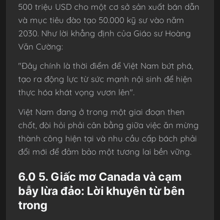
500 triệu USD cho một cơ sở sản xuất bán dẫn
và mục tiêu đào tạo 50.000 kỹ sư vào năm
2030. Như lời khẳng định của Giáo sư Hoàng
Văn Cường:
"Đây chính là thời điểm để Việt Nam bứt phá,
tạo ra động lực từ sức mạnh nội sinh để hiện
thực hóa khát vọng vươn lên".
Việt Nam đang ở trong một giai đoạn then
chốt, đòi hỏi phải cân bằng giữa việc ăn mừng
thành công hiện tại và nhu cầu cấp bách phải
đổi mới để đảm bảo một tương lai bền vững.
6.0 5. Giấc mơ Canada và cạm
bẫy lừa đảo: Lời khuyên từ bên
trong