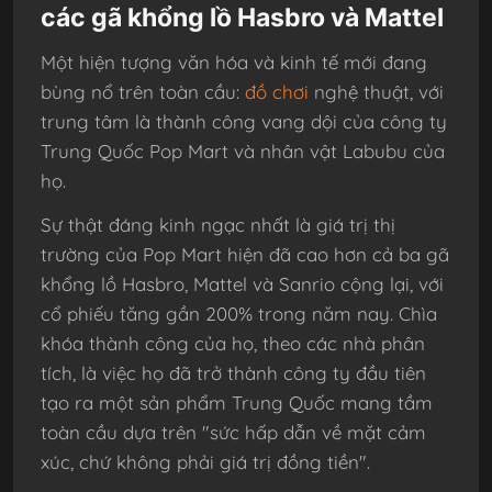
các gã khổng lồ Hasbro và Mattel
Một hiện tượng văn hóa và kinh tế mới đang
bùng nổ trên toàn cầu:
đồ chơi
nghệ thuật, với
trung tâm là thành công vang dội của công ty
Trung Quốc Pop Mart và nhân vật Labubu của
họ.
Sự thật đáng kinh ngạc nhất là giá trị thị
trường của Pop Mart hiện đã cao hơn cả ba gã
khổng lồ Hasbro, Mattel và Sanrio cộng lại, với
cổ phiếu tăng gần 200% trong năm nay. Chìa
khóa thành công của họ, theo các nhà phân
tích, là việc họ đã trở thành công ty đầu tiên
tạo ra một sản phẩm Trung Quốc mang tầm
toàn cầu dựa trên "sức hấp dẫn về mặt cảm
xúc, chứ không phải giá trị đồng tiền".