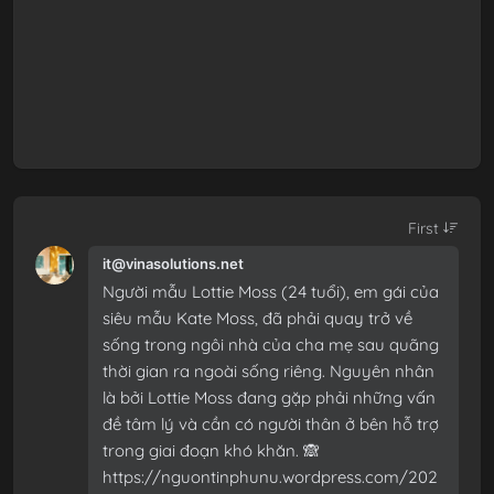
it@vinasolutions.net
Người mẫu Lottie Moss (24 tuổi), em gái của
siêu mẫu Kate Moss, đã phải quay trở về
sống trong ngôi nhà của cha mẹ sau quãng
thời gian ra ngoài sống riêng. Nguyên nhân
là bởi Lottie Moss đang gặp phải những vấn
đề tâm lý và cần có người thân ở bên hỗ trợ
trong giai đoạn khó khăn. 🙈
https://nguontinphunu.wordpress.com/202