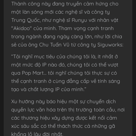
Thành công này đang truyền cảm hứng cho
một làn sóng mới các nghệ sĩ và công ty
Trung Quốc, như nghệ sĩ Runyu với nhân vật
"Akidoo" của mình. Tham vọng cạnh tranh
trong ngành đang ngày càng lớn, như lời chia
sẻ của ông Chu Tuấn Vũ từ công ty Siguworks:
“Tôi nghĩ mục tiêu của chúng tôi là, ít nhất ở
một mức độ IP nào đó, chúng tôi có thể vượt
qua Pop Mart... tôi nghĩ chúng tôi thực sự có
thể cạnh tranh ở cùng đẳng cấp về tính sáng
tạo và chất lượng IP của mình.”
Xu hướng này báo hiệu một sự chuyển dịch
quyền lực văn hóa trên thị trường toàn cầu, nơi
các thương hiệu xây dựng được kết nối cảm
xúc sâu sắc có thể thách thức cả những gã
khổng lồ lâu đời nhất.