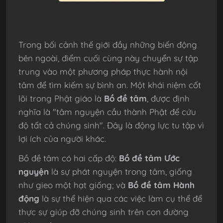
Trong bối cảnh thế giới đầy những biến động
bên ngoài, điểm cuối cùng này chuyển sự tập
trung vào một phương pháp thực hành nội
tâm để tìm kiếm sự bình an. Một khái niệm cốt
lõi trong Phật giáo là
Bồ đề tâm
, được định
nghĩa là "tâm nguyện cầu thành Phật để cứu
độ tất cả chúng sinh". Đây là động lực tu tập vì
lợi ích của người khác.
Bồ đề tâm có hai cấp độ:
Bồ đề tâm Ước
nguyện
là sự phát nguyện trong tâm, giống
như gieo một hạt giống; và
Bồ đề tâm Hành
động
là sự thể hiện qua các việc làm cụ thể để
thực sự giúp đỡ chúng sinh trên con đường