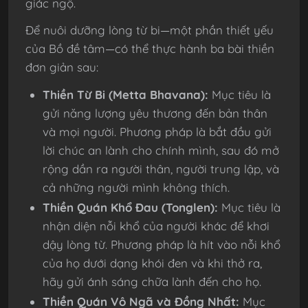
giác ngộ.
Để nuôi dưỡng lòng từ bi—một phần thiết yếu
của Bồ đề tâm—có thể thực hành ba bài thiền
đơn giản sau:
Thiền Từ Bi (Metta Bhavana):
Mục tiêu là
gửi năng lượng yêu thương đến bản thân
và mọi người. Phương pháp là bắt đầu gửi
lời chúc an lành cho chính mình, sau đó mở
rộng dần ra người thân, người trung lập, và
cả những người mình không thích.
Thiền Quán Khổ Đau (Tonglen):
Mục tiêu là
nhận diện nỗi khổ của người khác để khơi
dậy lòng từ. Phương pháp là hít vào nỗi khổ
của họ dưới dạng khói đen và khi thở ra,
hãy gửi ánh sáng chữa lành đến cho họ.
Thiền Quán Vô Ngã và Đồng Nhất:
Mục