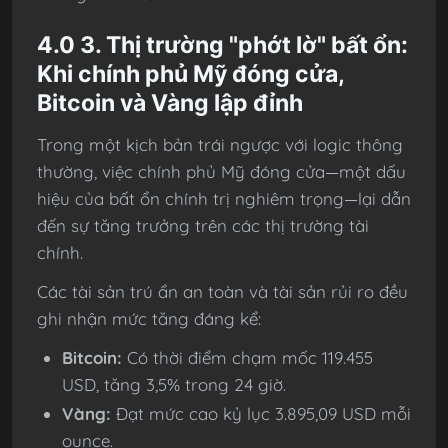
4.0 3. Thị trường "phớt lờ" bất ổn:
Khi chính phủ Mỹ đóng cửa,
Bitcoin và Vàng lập đỉnh
Trong một kịch bản trái ngược với logic thông
thường, việc chính phủ Mỹ đóng cửa—một dấu
hiệu của bất ổn chính trị nghiêm trọng—lại dẫn
đến sự tăng trưởng trên các thị trường tài
chính.
Các tài sản trú ẩn an toàn và tài sản rủi ro đều
ghi nhận mức tăng đáng kể:
Bitcoin:
Có thời điểm chạm mốc 119.455
USD, tăng 3,5% trong 24 giờ.
Vàng:
Đạt mức cao kỷ lục 3.895,09 USD mỗi
ounce.