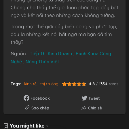
Chúng cho thấy thế giới luôn phức tạp, đầy bất
ngờ và kết nối theo những cách không tưởng.
Trong một thế giới đầy biến động và phức tạp,
đâu là những kết nối bất ngờ mà bạn đã tìm
thấy?
Nguồn :
,
Tiếp Thị Kinh Doanh
Bách Khoa Công
,
Nghệ
Nông Thôn Việt
Tags:
kinh tế
thị trường
4.8
/
1354
rates
Facebook
Tweet
Sao chép
Chia sẻ
You might like