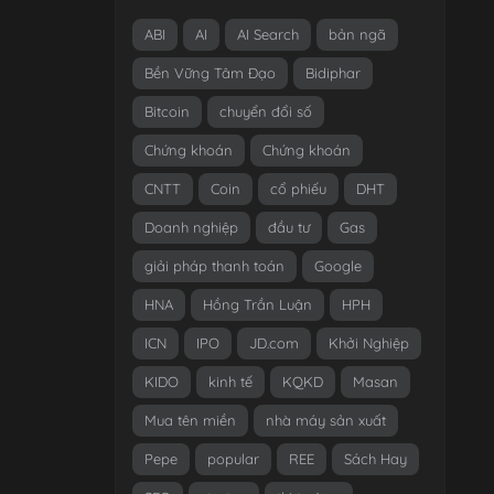
ABI
AI
AI Search
bản ngã
Bền Vững Tâm Đạo
Bidiphar
Bitcoin
chuyển đổi số
Chứng khoán
Chứng khoán
CNTT
Coin
cổ phiếu
DHT
Doanh nghiệp
đầu tư
Gas
giải pháp thanh toán
Google
HNA
Hồng Trần Luận
HPH
ICN
IPO
JD.com
Khởi Nghiệp
KIDO
kinh tế
KQKD
Masan
Mua tên miền
nhà máy sản xuất
Pepe
popular
REE
Sách Hay