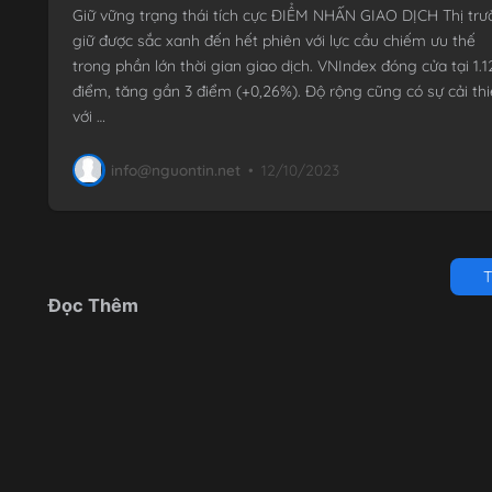
Giữ vững trạng thái tích cực ĐIỂM NHẤN GIAO DỊCH Thị tr
giữ được sắc xanh đến hết phiên với lực cầu chiếm ưu thế
trong phần lớn thời gian giao dịch. VNIndex đóng cửa tại 1.1
điểm, tăng gần 3 điểm (+0,26%). Độ rộng cũng có sự cải th
với …
info@nguontin.net
•
12/10/2023
T
Đọc Thêm