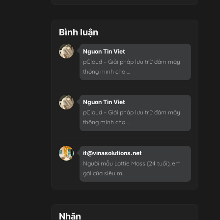
Bình luận
Nguon Tin Viet
pCloud – Giải pháp lưu trữ đám mây
thông minh cho ...
Nguon Tin Viet
pCloud – Giải pháp lưu trữ đám mây
thông minh cho ...
it@vinasolutions.net
Người mẫu Lottie Moss (24 tuổi), em
gái của siêu m...
Nhãn