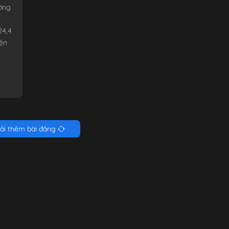
ường
24,4
iện
ải thêm bài đăng