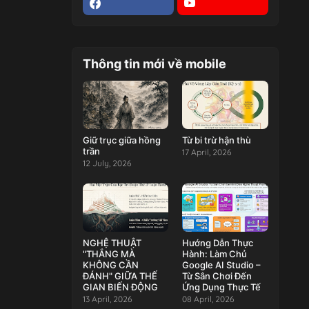
Thông tin mới về mobile
Giữ trục giữa hồng
Từ bi trừ hận thù
trần
17 April, 2026
12 July, 2026
NGHỆ THUẬT
Hướng Dẫn Thực
"THẮNG MÀ
Hành: Làm Chủ
KHÔNG CẦN
Google AI Studio –
ĐÁNH" GIỮA THẾ
Từ Sân Chơi Đến
GIAN BIẾN ĐỘNG
Ứng Dụng Thực Tế
13 April, 2026
08 April, 2026