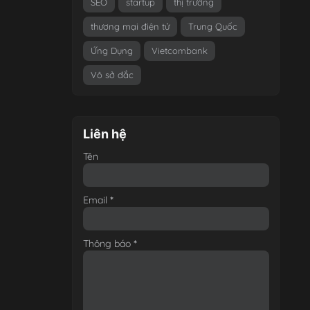
SEO
startup
thị trường
thương mại điện tử
Trung Quốc
Ứng Dụng
Vietcombank
Vô sở đắc
Liên hệ
Tên
Email
*
Thông báo
*