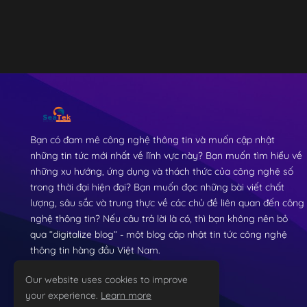
Bạn có đam mê công nghệ thông tin và muốn cập nhật
những tin tức mới nhất về lĩnh vực này? Bạn muốn tìm hiểu về
những xu hướng, ứng dụng và thách thức của công nghệ số
trong thời đại hiện đại? Bạn muốn đọc những bài viết chất
lượng, sâu sắc và trung thực về các chủ đề liên quan đến công
nghệ thông tin? Nếu câu trả lời là có, thì bạn không nên bỏ
qua “digitalize blog” - một blog cập nhật tin tức công nghệ
thông tin hàng đầu Việt Nam.
Our website uses cookies to improve
your experience.
Learn more